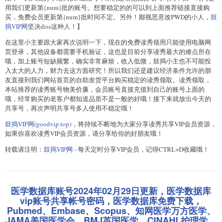
用我们更新第{num}批的账号。想要稳定的的可以到上面推荐链接直接购
买，免费会员更新第{num}批时间不定。另外！鄙视恶意改PWD的小人，
鼓
捣VIP网
坚决diss这种人！】
在这里小主要跟大家再次说明一下，现在的免费读秀领用只能使用电脑网
页登录，其他设备都需要手机验证，这也是目前分享读秀最大的难点所在
哦，加上账号短缺频繁，确实非常麻烦，收入低微，鼓捣小主也不可能投
入太大的人力，财力去这方面研究！所以我们还是建议经济条件允许的朋
友直接到我们网站首页的自助发货平台购买稳定的读秀领取。读秀领取，
本站推荐的读秀账号物美价廉，会员账号直接充值到自己的账号上面的
哦，经常购买的老客户都知道品质不是一般的好哦！接下来就放出今天的
共享号，再次声明共享号多人使用不稳定哦！
鼓捣VIP网
(
goodvip.top
)，将持续不断地为大家分享读秀共享VIP会员资源，
如果你喜欢读秀VIP会员资源，请分享给你的好朋友哦！
转载请注明：
鼓捣VIP网
- 每天定时分享VIP会员，记得CTRL+D收藏哦！
医学数据库账号2024年02月29日更新，医学数据库
vip账号共享帐号密码，医学数据库免费下载，
Pubmed、Embase、Scopus、知网医学万方医学、
JAMA美国医学会、BMJ英国医学、CINAHL护理学、