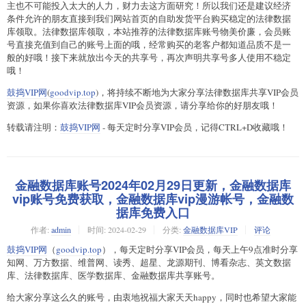
主也不可能投入太大的人力，财力去这方面研究！所以我们还是建议经济
条件允许的朋友直接到我们网站首页的自助发货平台购买稳定的法律数据
库领取。法律数据库领取，本站推荐的法律数据库账号物美价廉，会员账
号直接充值到自己的账号上面的哦，经常购买的老客户都知道品质不是一
般的好哦！接下来就放出今天的共享号，再次声明共享号多人使用不稳定
哦！
鼓捣VIP网
(
goodvip.top
)，将持续不断地为大家分享法律数据库共享VIP会员
资源，如果你喜欢法律数据库VIP会员资源，请分享给你的好朋友哦！
转载请注明：
鼓捣VIP网
- 每天定时分享VIP会员，记得CTRL+D收藏哦！
金融数据库账号2024年02月29日更新，金融数据库
vip账号免费获取，金融数据库vip漫游帐号，金融数
据库免费入口
作者:
admin
时间:
2024-02-29
分类:
金融数据库VIP
评论
鼓捣VIP网
（
goodvip.top
），每天定时分享VIP会员，每天上午9点准时分享
知网、万方数据、维普网、读秀、超星、龙源期刊、博看杂志、英文数据
库、法律数据库、医学数据库、金融数据库共享账号。
给大家分享这么久的账号，由衷地祝福大家天天happy，同时也希望大家能