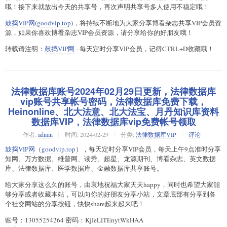
哦！接下来就放出今天的共享号，再次声明共享号多人使用不稳定哦！
鼓捣VIP网
(
goodvip.top
)，将持续不断地为大家分享博看杂志共享VIP会员资
源，如果你喜欢博看杂志VIP会员资源，请分享给你的好朋友哦！
转载请注明：
鼓捣VIP网
- 每天定时分享VIP会员，记得CTRL+D收藏哦！
法律数据库账号2024年02月29日更新，法律数据库
vip账号共享帐号密码，法律数据库免费下载，
Heinonline、北大法意、北大法宝、月丹知识库资料
数据库VIP，法律数据库vip免费帐号领取
作者:
admin
时间:
2024-02-29
分类:
法律数据库VIP
评论
鼓捣VIP网
（
goodvip.top
），每天定时分享VIP会员，每天上午9点准时分享
知网、万方数据、维普网、读秀、超星、龙源期刊、博看杂志、英文数据
库、法律数据库、医学数据库、金融数据库共享账号。
给大家分享这么久的账号，由衷地祝福大家天天happy，同时也希望大家能
够分享或者收藏本站，可以向你的好朋友分享小站，文章底部有分享到各
个社交网站的分享按钮，快快share起来起来吧！
账号：13055254264 密码：KjIeLITEnytWkHAA