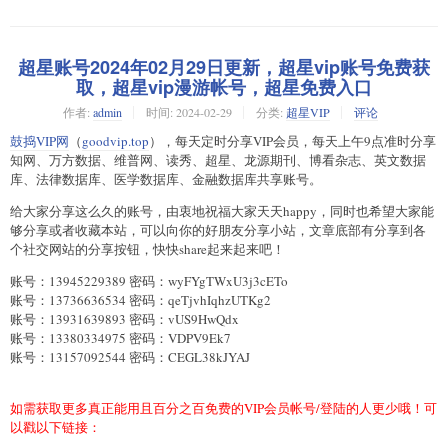
超星账号2024年02月29日更新，超星vip账号免费获
取，超星vip漫游帐号，超星免费入口
作者:
admin
时间:
2024-02-29
分类:
超星VIP
评论
鼓捣VIP网
（
goodvip.top
），每天定时分享VIP会员，每天上午9点准时分享
知网、万方数据、维普网、读秀、超星、龙源期刊、博看杂志、英文数据
库、法律数据库、医学数据库、金融数据库共享账号。
给大家分享这么久的账号，由衷地祝福大家天天happy，同时也希望大家能
够分享或者收藏本站，可以向你的好朋友分享小站，文章底部有分享到各
个社交网站的分享按钮，快快share起来起来吧！
账号：13945229389 密码：wyFYgTWxU3j3cETo
账号：13736636534 密码：qeTjvhIqhzUTKg2
账号：13931639893 密码：vUS9HwQdx
账号：13380334975 密码：VDPV9Ek7
账号：13157092544 密码：CEGL38kJYAJ
如需获取更多真正能用且百分之百免费的VIP会员帐号/登陆的人更少哦！可
以戳以下链接：