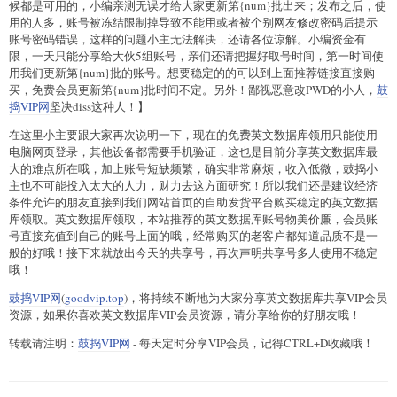
候都是可用的，小编亲测无误才给大家更新第{num}批出来；发布之后，使
用的人多，账号被冻结限制掉导致不能用或者被个别网友修改密码后提示
账号密码错误，这样的问题小主无法解决，还请各位谅解。小编资金有
限，一天只能分享给大伙5组账号，亲们还请把握好取号时间，第一时间使
用我们更新第{num}批的账号。想要稳定的的可以到上面推荐链接直接购
买，免费会员更新第{num}批时间不定。另外！鄙视恶意改PWD的小人，
鼓
捣VIP网
坚决diss这种人！】
在这里小主要跟大家再次说明一下，现在的免费英文数据库领用只能使用
电脑网页登录，其他设备都需要手机验证，这也是目前分享英文数据库最
大的难点所在哦，加上账号短缺频繁，确实非常麻烦，收入低微，鼓捣小
主也不可能投入太大的人力，财力去这方面研究！所以我们还是建议经济
条件允许的朋友直接到我们网站首页的自助发货平台购买稳定的英文数据
库领取。英文数据库领取，本站推荐的英文数据库账号物美价廉，会员账
号直接充值到自己的账号上面的哦，经常购买的老客户都知道品质不是一
般的好哦！接下来就放出今天的共享号，再次声明共享号多人使用不稳定
哦！
鼓捣VIP网
(
goodvip.top
)，将持续不断地为大家分享英文数据库共享VIP会员
资源，如果你喜欢英文数据库VIP会员资源，请分享给你的好朋友哦！
转载请注明：
鼓捣VIP网
- 每天定时分享VIP会员，记得CTRL+D收藏哦！