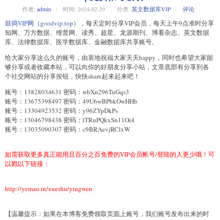
作者:
admin
时间:
2024-02-29
分类:
英文数据库VIP
评论
鼓捣VIP网
（
goodvip.top
），每天定时分享VIP会员，每天上午9点准时分享
知网、万方数据、维普网、读秀、超星、龙源期刊、博看杂志、英文数据
库、法律数据库、医学数据库、金融数据库共享账号。
给大家分享这么久的账号，由衷地祝福大家天天happy，同时也希望大家能
够分享或者收藏本站，可以向你的好朋友分享小站，文章底部有分享到各
个社交网站的分享按钮，快快share起来起来吧！
账号：13828034631 密码：wbXn296TuGqs3
账号：13675398497 密码：49U6wBPbkOwHHb
账号：13304923532 密码：y96ZYpDkPs
账号：13046798438 密码：lTRuPQkxSn11Oi4
账号：13035090307 密码：c9BRAevjRClxW
如需获取更多真正能用且百分之百免费的VIP会员帐号/登陆的人更少哦！可
以戳以下链接：
http://yemao.in/xueshu/yingwen
【温馨提示：如果在本博客免费领取页面上账号，我们账号发布出来的时