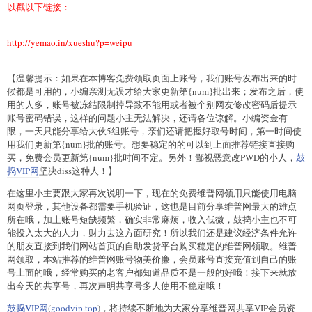
以戳以下链接：
http://yemao.in/xueshu?p=weipu
【温馨提示：如果在本博客免费领取页面上账号，我们账号发布出来的时
候都是可用的，小编亲测无误才给大家更新第{num}批出来；发布之后，使
用的人多，账号被冻结限制掉导致不能用或者被个别网友修改密码后提示
账号密码错误，这样的问题小主无法解决，还请各位谅解。小编资金有
限，一天只能分享给大伙5组账号，亲们还请把握好取号时间，第一时间使
用我们更新第{num}批的账号。想要稳定的的可以到上面推荐链接直接购
买，免费会员更新第{num}批时间不定。另外！鄙视恶意改PWD的小人，
鼓
捣VIP网
坚决diss这种人！】
在这里小主要跟大家再次说明一下，现在的免费维普网领用只能使用电脑
网页登录，其他设备都需要手机验证，这也是目前分享维普网最大的难点
所在哦，加上账号短缺频繁，确实非常麻烦，收入低微，鼓捣小主也不可
能投入太大的人力，财力去这方面研究！所以我们还是建议经济条件允许
的朋友直接到我们网站首页的自助发货平台购买稳定的维普网领取。维普
网领取，本站推荐的维普网账号物美价廉，会员账号直接充值到自己的账
号上面的哦，经常购买的老客户都知道品质不是一般的好哦！接下来就放
出今天的共享号，再次声明共享号多人使用不稳定哦！
鼓捣VIP网
(
goodvip.top
)，将持续不断地为大家分享维普网共享VIP会员资