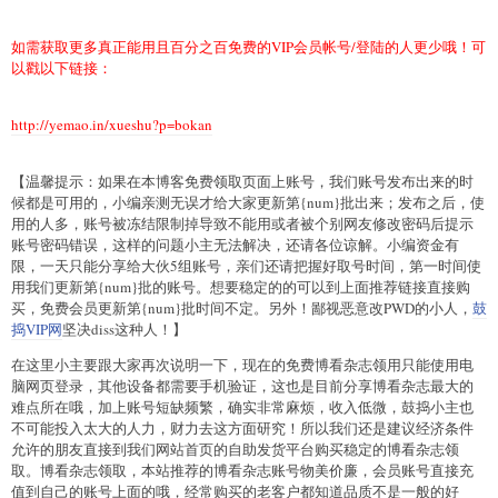
如需获取更多真正能用且百分之百免费的VIP会员帐号/登陆的人更少哦！可
以戳以下链接：
http://yemao.in/xueshu?p=bokan
【温馨提示：如果在本博客免费领取页面上账号，我们账号发布出来的时
候都是可用的，小编亲测无误才给大家更新第{num}批出来；发布之后，使
用的人多，账号被冻结限制掉导致不能用或者被个别网友修改密码后提示
账号密码错误，这样的问题小主无法解决，还请各位谅解。小编资金有
限，一天只能分享给大伙5组账号，亲们还请把握好取号时间，第一时间使
用我们更新第{num}批的账号。想要稳定的的可以到上面推荐链接直接购
买，免费会员更新第{num}批时间不定。另外！鄙视恶意改PWD的小人，
鼓
捣VIP网
坚决diss这种人！】
在这里小主要跟大家再次说明一下，现在的免费博看杂志领用只能使用电
脑网页登录，其他设备都需要手机验证，这也是目前分享博看杂志最大的
难点所在哦，加上账号短缺频繁，确实非常麻烦，收入低微，鼓捣小主也
不可能投入太大的人力，财力去这方面研究！所以我们还是建议经济条件
允许的朋友直接到我们网站首页的自助发货平台购买稳定的博看杂志领
取。博看杂志领取，本站推荐的博看杂志账号物美价廉，会员账号直接充
值到自己的账号上面的哦，经常购买的老客户都知道品质不是一般的好