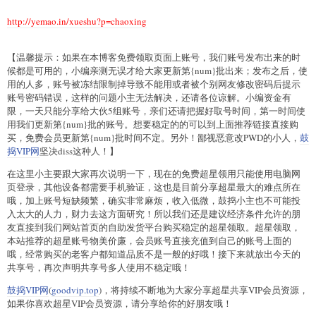
http://yemao.in/xueshu?p=chaoxing
【温馨提示：如果在本博客免费领取页面上账号，我们账号发布出来的时
候都是可用的，小编亲测无误才给大家更新第{num}批出来；发布之后，使
用的人多，账号被冻结限制掉导致不能用或者被个别网友修改密码后提示
账号密码错误，这样的问题小主无法解决，还请各位谅解。小编资金有
限，一天只能分享给大伙5组账号，亲们还请把握好取号时间，第一时间使
用我们更新第{num}批的账号。想要稳定的的可以到上面推荐链接直接购
买，免费会员更新第{num}批时间不定。另外！鄙视恶意改PWD的小人，
鼓
捣VIP网
坚决diss这种人！】
在这里小主要跟大家再次说明一下，现在的免费超星领用只能使用电脑网
页登录，其他设备都需要手机验证，这也是目前分享超星最大的难点所在
哦，加上账号短缺频繁，确实非常麻烦，收入低微，鼓捣小主也不可能投
入太大的人力，财力去这方面研究！所以我们还是建议经济条件允许的朋
友直接到我们网站首页的自助发货平台购买稳定的超星领取。超星领取，
本站推荐的超星账号物美价廉，会员账号直接充值到自己的账号上面的
哦，经常购买的老客户都知道品质不是一般的好哦！接下来就放出今天的
共享号，再次声明共享号多人使用不稳定哦！
鼓捣VIP网
(
goodvip.top
)，将持续不断地为大家分享超星共享VIP会员资源，
如果你喜欢超星VIP会员资源，请分享给你的好朋友哦！