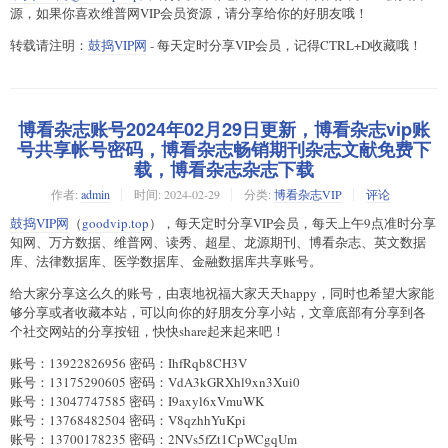
源，如果你喜欢维普网VIP会员资源，请分享给你的好朋友哦！
转载请注明：
鼓捣VIP网
- 每天定时分享VIP会员，记得CTRL+D收藏哦！
博看杂志账号2024年02月29日更新，博看杂志vip账
号共享帐号密码，博看杂志畅销期刊杂志文献免费下
载，博看杂志杂志下载
作者:
admin
时间:
2024-02-29
分类:
博看杂志VIP
评论
鼓捣VIP网
（
goodvip.top
），每天定时分享VIP会员，每天上午9点准时分享
知网、万方数据、维普网、读秀、超星、龙源期刊、博看杂志、英文数据
库、法律数据库、医学数据库、金融数据库共享账号。
给大家分享这么久的账号，由衷地祝福大家天天happy，同时也希望大家能
够分享或者收藏本站，可以向你的好朋友分享小站，文章底部有分享到各
个社交网站的分享按钮，快快share起来起来吧！
账号：13922826956 密码：IhfRqb8CH3V
账号：13175290605 密码：VdA3kGRXhl9xn3Xui0
账号：13047747585 密码：I9axyl6xVmuWK
账号：13768482504 密码：V8qzhhYuKpi
账号：13700178235 密码：2NVs5fZt1CpWCgqUm