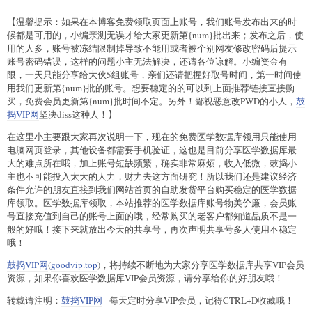
【温馨提示：如果在本博客免费领取页面上账号，我们账号发布出来的时
候都是可用的，小编亲测无误才给大家更新第{num}批出来；发布之后，使
用的人多，账号被冻结限制掉导致不能用或者被个别网友修改密码后提示
账号密码错误，这样的问题小主无法解决，还请各位谅解。小编资金有
限，一天只能分享给大伙5组账号，亲们还请把握好取号时间，第一时间使
用我们更新第{num}批的账号。想要稳定的的可以到上面推荐链接直接购
买，免费会员更新第{num}批时间不定。另外！鄙视恶意改PWD的小人，
鼓
捣VIP网
坚决diss这种人！】
在这里小主要跟大家再次说明一下，现在的免费医学数据库领用只能使用
电脑网页登录，其他设备都需要手机验证，这也是目前分享医学数据库最
大的难点所在哦，加上账号短缺频繁，确实非常麻烦，收入低微，鼓捣小
主也不可能投入太大的人力，财力去这方面研究！所以我们还是建议经济
条件允许的朋友直接到我们网站首页的自助发货平台购买稳定的医学数据
库领取。医学数据库领取，本站推荐的医学数据库账号物美价廉，会员账
号直接充值到自己的账号上面的哦，经常购买的老客户都知道品质不是一
般的好哦！接下来就放出今天的共享号，再次声明共享号多人使用不稳定
哦！
鼓捣VIP网
(
goodvip.top
)，将持续不断地为大家分享医学数据库共享VIP会员
资源，如果你喜欢医学数据库VIP会员资源，请分享给你的好朋友哦！
转载请注明：
鼓捣VIP网
- 每天定时分享VIP会员，记得CTRL+D收藏哦！