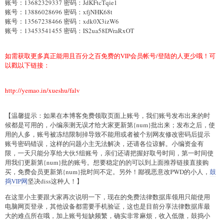
账号：13682329337 密码：JdKFtcTqie1
账号：13886028696 密码：xfjNHK68t
账号：13567238466 密码：xdk0X3izW6
账号：13453541455 密码：IS2ua58DVraRxOT
如需获取更多真正能用且百分之百免费的VIP会员帐号/登陆的人更少哦！可
以戳以下链接：
http://yemao.in/xueshu/falv
【温馨提示：如果在本博客免费领取页面上账号，我们账号发布出来的时
候都是可用的，小编亲测无误才给大家更新第{num}批出来；发布之后，使
用的人多，账号被冻结限制掉导致不能用或者被个别网友修改密码后提示
账号密码错误，这样的问题小主无法解决，还请各位谅解。小编资金有
限，一天只能分享给大伙5组账号，亲们还请把握好取号时间，第一时间使
用我们更新第{num}批的账号。想要稳定的的可以到上面推荐链接直接购
买，免费会员更新第{num}批时间不定。另外！鄙视恶意改PWD的小人，
鼓
捣VIP网
坚决diss这种人！】
在这里小主要跟大家再次说明一下，现在的免费法律数据库领用只能使用
电脑网页登录，其他设备都需要手机验证，这也是目前分享法律数据库最
大的难点所在哦，加上账号短缺频繁，确实非常麻烦，收入低微，鼓捣小