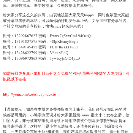
库、法律数据库、医学数据库、金融数据库共享账号。
给大家分享这么久的账号，由衷地祝福大家天天happy，同时也希望大家能
够分享或者收藏本站，可以向你的好朋友分享小站，文章底部有分享到各
个社交网站的分享按钮，快快share起来起来吧！
账号：13292867627 密码：Ewwx7g5xxCmL94OetQ
账号：13191837575 密码：48lpKEcmyBsqia
账号：13849145452 密码：FfJHHhckkDmhd
账号：13428622799 密码：V6auzSloQ
账号：13096973863 密码：1ywixyjsGtO4yL0
如需获取更多真正能用且百分之百免费的VIP会员帐号/登陆的人更少哦！可
以戳以下链接：
http://yemao.in/xueshu?p=duxiu
【温馨提示：如果在本博客免费领取页面上账号，我们账号发布出来的时
候都是可用的，小编亲测无误才给大家更新第{num}批出来；发布之后，使
用的人多，账号被冻结限制掉导致不能用或者被个别网友修改密码后提示
账号密码错误，这样的问题小主无法解决，还请各位谅解。小编资金有
限，一天只能分享给大伙5组账号，亲们还请把握好取号时间，第一时间使