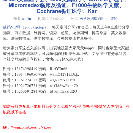
Micromedex临床及循证、F1000生物医学文献、
Cochrane循证医学、Kar
作者:
admin
时间:
2024-02-29
分类:
医学数据库VIP
评论
鼓捣VIP网
（
goodvip.top
），每天定时分享VIP会员，每天上午9点准时分享
知网、万方数据、维普网、读秀、超星、龙源期刊、博看杂志、英文数据
库、法律数据库、医学数据库、金融数据库共享账号。
给大家分享这么久的账号，由衷地祝福大家天天happy，同时也希望大家能
够分享或者收藏本站，可以向你的好朋友分享小站，文章底部有分享到各
个社交网站的分享按钮，快快share起来起来吧！
账号：13174298419 密码：RitfYGu66
账号：13914196950 密码：w7mO4271UDxjx
账号：13761224113 密码：icQZeYrxLJVxt
账号：13924726721 密码：n1f3dSrwFxuoCh
账号：13253591281 密码：td16PIOrxziU2O
如需获取更多真正能用且百分之百免费的VIP会员帐号/登陆的人更少哦！可
以戳以下链接：
http://yemao.in/xueshu/yixue