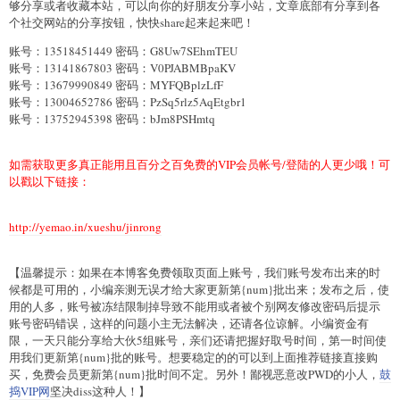
够分享或者收藏本站，可以向你的好朋友分享小站，文章底部有分享到各
个社交网站的分享按钮，快快share起来起来吧！
账号：13518451449 密码：G8Uw7SEhmTEU
账号：13141867803 密码：V0PJABMBpaKV
账号：13679990849 密码：MYFQBplzLfF
账号：13004652786 密码：PzSq5rlz5AqEtgbr1
账号：13752945398 密码：bJm8PSHmtq
如需获取更多真正能用且百分之百免费的VIP会员帐号/登陆的人更少哦！可
以戳以下链接：
http://yemao.in/xueshu/jinrong
【温馨提示：如果在本博客免费领取页面上账号，我们账号发布出来的时
候都是可用的，小编亲测无误才给大家更新第{num}批出来；发布之后，使
用的人多，账号被冻结限制掉导致不能用或者被个别网友修改密码后提示
账号密码错误，这样的问题小主无法解决，还请各位谅解。小编资金有
限，一天只能分享给大伙5组账号，亲们还请把握好取号时间，第一时间使
用我们更新第{num}批的账号。想要稳定的的可以到上面推荐链接直接购
买，免费会员更新第{num}批时间不定。另外！鄙视恶意改PWD的小人，
鼓
捣VIP网
坚决diss这种人！】