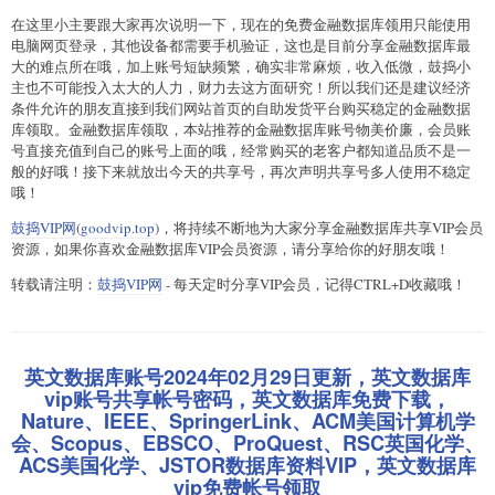
在这里小主要跟大家再次说明一下，现在的免费金融数据库领用只能使用
电脑网页登录，其他设备都需要手机验证，这也是目前分享金融数据库最
大的难点所在哦，加上账号短缺频繁，确实非常麻烦，收入低微，鼓捣小
主也不可能投入太大的人力，财力去这方面研究！所以我们还是建议经济
条件允许的朋友直接到我们网站首页的自助发货平台购买稳定的金融数据
库领取。金融数据库领取，本站推荐的金融数据库账号物美价廉，会员账
号直接充值到自己的账号上面的哦，经常购买的老客户都知道品质不是一
般的好哦！接下来就放出今天的共享号，再次声明共享号多人使用不稳定
哦！
鼓捣VIP网
(
goodvip.top
)，将持续不断地为大家分享金融数据库共享VIP会员
资源，如果你喜欢金融数据库VIP会员资源，请分享给你的好朋友哦！
转载请注明：
鼓捣VIP网
- 每天定时分享VIP会员，记得CTRL+D收藏哦！
英文数据库账号2024年02月29日更新，英文数据库
vip账号共享帐号密码，英文数据库免费下载，
Nature、IEEE、SpringerLink、ACM美国计算机学
会、Scopus、EBSCO、ProQuest、RSC英国化学、
ACS美国化学、JSTOR数据库资料VIP，英文数据库
vip免费帐号领取