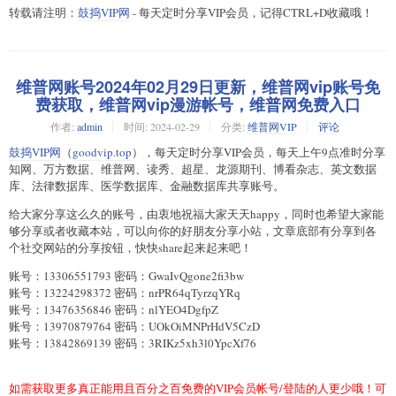
转载请注明：
鼓捣VIP网
- 每天定时分享VIP会员，记得CTRL+D收藏哦！
维普网账号2024年02月29日更新，维普网vip账号免
费获取，维普网vip漫游帐号，维普网免费入口
作者:
admin
时间:
2024-02-29
分类:
维普网VIP
评论
鼓捣VIP网
（
goodvip.top
），每天定时分享VIP会员，每天上午9点准时分享
知网、万方数据、维普网、读秀、超星、龙源期刊、博看杂志、英文数据
库、法律数据库、医学数据库、金融数据库共享账号。
给大家分享这么久的账号，由衷地祝福大家天天happy，同时也希望大家能
够分享或者收藏本站，可以向你的好朋友分享小站，文章底部有分享到各
个社交网站的分享按钮，快快share起来起来吧！
账号：13306551793 密码：GwaIvQgone2fi3bw
账号：13224298372 密码：nrPR64qTyrzqYRq
账号：13476356846 密码：nlYEO4DgfpZ
账号：13970879764 密码：UOkOiMNPrHdV5CzD
账号：13842869139 密码：3RIKz5xh3l0YpcXf76
如需获取更多真正能用且百分之百免费的VIP会员帐号/登陆的人更少哦！可