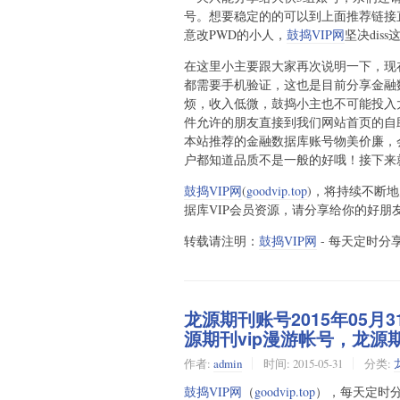
号。想要稳定的的可以到上面推荐链接直
意改PWD的小人，
鼓捣VIP网
坚决dis
在这里小主要跟大家再次说明一下，现
都需要手机验证，这也是目前分享金融
烦，收入低微，鼓捣小主也不可能投入
件允许的朋友直接到我们网站首页的自
本站推荐的金融数据库账号物美价廉，
户都知道品质不是一般的好哦！接下来
鼓捣VIP网
(
goodvip.top
)，将持续不断
据库VIP会员资源，请分享给你的好朋
转载请注明：
鼓捣VIP网
- 每天定时分享
龙源期刊账号2015年05月
源期刊vip漫游帐号，龙源
作者:
admin
时间:
2015-05-31
分类:
鼓捣VIP网
（
goodvip.top
），每天定时分