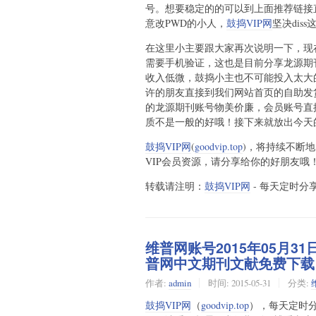
号。想要稳定的的可以到上面推荐链接直
意改PWD的小人，
鼓捣VIP网
坚决dis
在这里小主要跟大家再次说明一下，现
需要手机验证，这也是目前分享龙源期
收入低微，鼓捣小主也不可能投入太大
许的朋友直接到我们网站首页的自助发
的龙源期刊账号物美价廉，会员账号直
质不是一般的好哦！接下来就放出今天
鼓捣VIP网
(
goodvip.top
)，将持续不断
VIP会员资源，请分享给你的好朋友哦
转载请注明：
鼓捣VIP网
- 每天定时分享
维普网账号2015年05月3
普网中文期刊文献免费下载
作者:
admin
时间:
2015-05-31
分类:
鼓捣VIP网
（
goodvip.top
），每天定时分