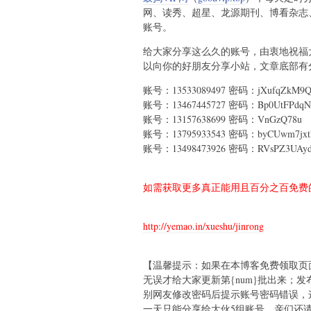
网、读秀、超星、龙源期刊、博看杂志
账号。
给大家分享这么久的账号，由衷地祝福大
以向你的好朋友分享小站，文章底部有分
账号：13533089497 密码：jXufqZkM9Q
账号：13467445727 密码：Bp0UtFPdqN
账号：13157638699 密码：VnGzQ78u
账号：13795933543 密码：byCUwm7jxt
账号：13498473926 密码：RVsPZ3UAy
如需获取更多真正能用且百分之百免费的
http://yemao.in/xueshu/jinrong
【温馨提示：如果在本博客免费领取页
无误才给大家更新第{num}批出来；
别网友修改密码后提示账号密码错误，
一天只能分享给大伙5组账号，亲们还请