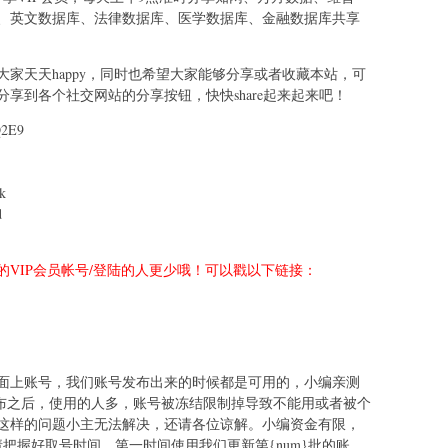
、英文数据库、法律数据库、医学数据库、金融数据库共享
家天天happy，同时也希望大家能够分享或者收藏本站，可
享到各个社交网站的分享按钮，快快share起来起来吧！
2E9
k
d
VIP会员帐号/登陆的人更少哦！可以戳以下链接：
面上账号，我们账号发布出来的时候都是可用的，小编亲测
发布之后，使用的人多，账号被冻结限制掉导致不能用或者被个
这样的问题小主无法解决，还请各位谅解。小编资金有限，
把握好取号时间，第一时间使用我们更新第{num}批的账