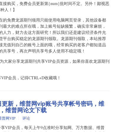
接购买，免费会员更新第{num}批时间不定。另外！鄙视恶
s这种人！】
在的免费龙源期刊领用只能使用电脑网页登录，其他设备都
刊最大的难点所在哦，加上账号短缺频繁，确实非常麻烦，
的人力，财力去这方面研究！所以我们还是建议经济条件允
货平台购买稳定的龙源期刊领取。龙源期刊领取，本站推荐
接充值到自己的账号上面的哦，经常购买的老客户都知道品
的共享号，再次声明共享号多人使用不稳定哦！
地为大家分享龙源期刊共享VIP会员资源，如果你喜欢龙源期刊
！
VIP会员，记得CTRL+D收藏哦！
1日更新，维普网vip账号共享帐号密码，维
，维普网论文下载
维普网VIP
评论
享VIP会员，每天上午9点准时分享知网、万方数据、维普