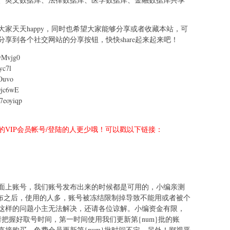
家天天happy，同时也希望大家能够分享或者收藏本站，可
享到各个社交网站的分享按钮，快快share起来起来吧！
Mvjg0
c7l
Ouvo
jc6wE
eoyiqp
VIP会员帐号/登陆的人更少哦！可以戳以下链接：
面上账号，我们账号发布出来的时候都是可用的，小编亲测
发布之后，使用的人多，账号被冻结限制掉导致不能用或者被个
这样的问题小主无法解决，还请各位谅解。小编资金有限，
把握好取号时间，第一时间使用我们更新第{num}批的账
接购买，免费会员更新第{num}批时间不定。另外！鄙视恶