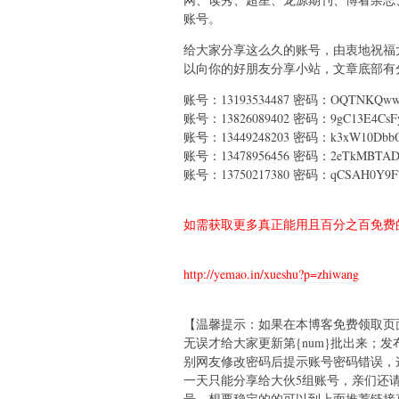
账号。
给大家分享这么久的账号，由衷地祝福大
以向你的好朋友分享小站，文章底部有分
账号：13193534487 密码：OQTNKQww
账号：13826089402 密码：9gC13E4CsFy
账号：13449248203 密码：k3xW10Dbb
账号：13478956456 密码：2eTkMBTAD
账号：13750217380 密码：qCSAH0Y9F7
如需获取更多真正能用且百分之百免费的
http://yemao.in/xueshu?p=zhiwang
【温馨提示：如果在本博客免费领取页
无误才给大家更新第{num}批出来；
别网友修改密码后提示账号密码错误，
一天只能分享给大伙5组账号，亲们还请
号。想要稳定的的可以到上面推荐链接直