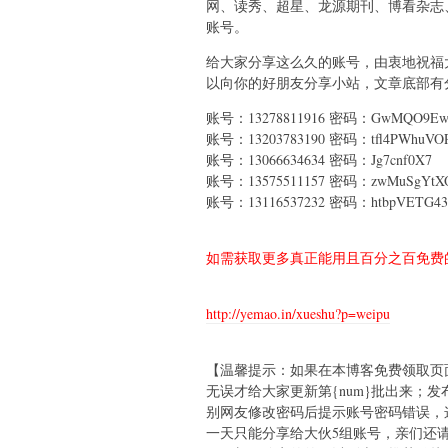
网、读秀、超星、龙源期刊、博看杂志
账号。
给大家分享这么久的账号，由衷地祝福大
以向你的好朋友分享小站，文章底部有分
账号：13278811916 密码：GwMQO9E
账号：13203783190 密码：tfl4PWhuVOP
账号：13066634634 密码：Jg7cnf0X7
账号：13575511157 密码：zwMuSgYtX
账号：13116537232 密码：htbpVETG43
如需获取更多真正能用且百分之百免费的
http://yemao.in/xueshu?p=weipu
【温馨提示：如果在本博客免费领取页
无误才给大家更新第{num}批出来；
别网友修改密码后提示账号密码错误，
一天只能分享给大伙5组账号，亲们还请