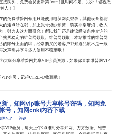
接购买，免费会员更新第{num}批时间不定。另外！鄙视恶
s这种人！】
在的免费维普网领用只能使用电脑网页登录，其他设备都需
大的难点所在哦，加上账号短缺频繁，确实非常麻烦，收入
力，财力去这方面研究！所以我们还是建议经济条件允许的
台购买稳定的维普网领取。维普网领取，本站推荐的维普网
己的账号上面的哦，经常购买的老客户都知道品质不是一般
再次声明共享号多人使用不稳定哦！
为大家分享维普网共享VIP会员资源，如果你喜欢维普网VIP
VIP会员，记得CTRL+D收藏哦！
日更新，知网vip账号共享帐号密码，知网免
号，知网cnki内容下载
知网VIP
评论
享VIP会员，每天上午9点准时分享知网、万方数据、维普
、英文数据库、法律数据库、医学数据库、金融数据库共享