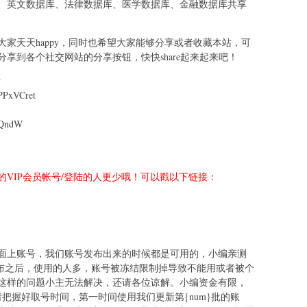
、英文数据库、法律数据库、医学数据库、金融数据库共享
家天天happy，同时也希望大家能够分享或者收藏本站，可
享到各个社交网站的分享按钮，快快share起来起来吧！
w
PxVCret
QndW
VIP会员帐号/登陆的人更少哦！可以戳以下链接：
面上账号，我们账号发布出来的时候都是可用的，小编亲测
发布之后，使用的人多，账号被冻结限制掉导致不能用或者被个
这样的问题小主无法解决，还请各位谅解。小编资金有限，
把握好取号时间，第一时间使用我们更新第{num}批的账