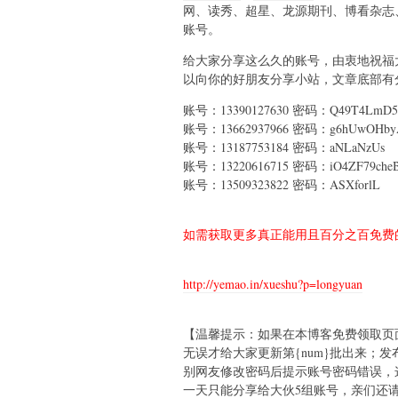
网、读秀、超星、龙源期刊、博看杂志
账号。
给大家分享这么久的账号，由衷地祝福大
以向你的好朋友分享小站，文章底部有分
账号：13390127630 密码：Q49T4LmD
账号：13662937966 密码：g6hUwOHby
账号：13187753184 密码：aNLaNzUs
账号：13220616715 密码：iO4ZF79cheB
账号：13509323822 密码：ASXforlL
如需获取更多真正能用且百分之百免费的
http://yemao.in/xueshu?p=longyuan
【温馨提示：如果在本博客免费领取页
无误才给大家更新第{num}批出来；
别网友修改密码后提示账号密码错误，
一天只能分享给大伙5组账号，亲们还请