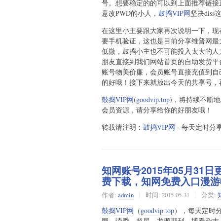
号。想要稳定的的可以到上面推荐链接直
意改PWD的小人，
鼓捣VIP网
坚决dis
在这里小主要跟大家再次说明一下，现
要手机验证，这也是目前分享维普网最
低微，鼓捣小主也不可能投入太大的人
朋友直接到我们网站首页的自助发货平
账号物美价廉，会员账号直接充值到自
的好哦！接下来就放出今天的共享号，
鼓捣VIP网
(
goodvip.top
)，将持续不断地
会员资源，请分享给你的好朋友哦！
转载请注明：
鼓捣VIP网
- 每天定时分享
知网账号2015年05月31
费下载，知网免费入口漫游帐
作者:
admin
时间:
2015-05-31
分类:
鼓捣VIP网
（
goodvip.top
），每天定时分
网、读秀、超星、龙源期刊、博看杂志