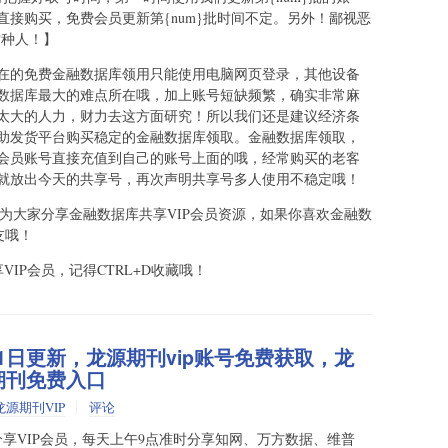
接购买，免费会员更新第{num}批时间不定。另外！鄙视恶
s这种人！】
在的免费金融数据库领用只能使用电脑网页登录，其他设备
数据库最大的难点所在哦，加上账号短缺频繁，确实非常麻
太大的人力，财力去这方面研究！所以我们还是建议经济条
助发货平台购买稳定的金融数据库领取。金融数据库领取，
会员账号直接充值到自己的账号上面的哦，经常购买的老客
就放出今天的共享号，再次声明共享号多人使用不稳定哦！
地为大家分享金融数据库共享VIP会员资源，如果你喜欢金融数
友哦！
VIP会员，记得CTRL+D收藏哦！
31日更新，龙源期刊vip账号免费获取，龙
期刊免费入口
龙源期刊VIP
评论
享VIP会员，每天上午9点准时分享知网、万方数据、维普