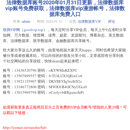
法律数据库账号2020年01月31日更新，法律数据库
vip账号免费获取，法律数据库vip漫游帐号，法律数
据库免费入口
作者:
admin
时间:
2020-01-31
分类:
法律数据库VIP
评论
鼓捣VIP网
（
goodvip.top
），每天定时分享VIP会员，每天上午9点准时分享
知网、万方数据、维普网、读秀、超星、龙源期刊、博看杂志、英文数据
库、法律数据库、医学数据库、金融数据库共享账号。
给大家分享这么久的账号，由衷地祝福大家天天happy，同时也希望大家能
够分享或者收藏本站，可以向你的好朋友分享小站，文章底部有分享到各
个社交网站的分享按钮，快快share起来起来吧！
账号：13436520796 密码：oKYWMnKEX9U
账号：13507899557 密码：fvTUrLUX3QErxCo6
账号：13921155907 密码：DKVIlEVIq5rxfhN2z
账号：13186772806 密码：MVOO1B4OCNyUGcs0
账号：13015969794 密码：oCzzlyvbRRgunoSrFt
如需获取更多真正能用且百分之百免费的VIP会员帐号/登陆的人更少哦！可
以戳以下链接：
http://yemao.in/xueshu/falv