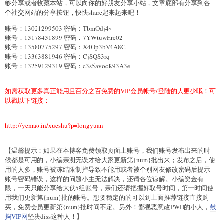
够分享或者收藏本站，可以向你的好朋友分享小站，文章底部有分享到各
个社交网站的分享按钮，快快share起来起来吧！
账号：13021299503 密码：TbmOdj4v
账号：13178431899 密码：7YWtuwHre02
账号：13580775297 密码：X4Op3bV4A8C
账号：13363881946 密码：CjSQS3rq
账号：13259129319 密码：c3s5avocK93A3e
如需获取更多真正能用且百分之百免费的VIP会员帐号/登陆的人更少哦！可
以戳以下链接：
http://yemao.in/xueshu?p=longyuan
【温馨提示：如果在本博客免费领取页面上账号，我们账号发布出来的时
候都是可用的，小编亲测无误才给大家更新第{num}批出来；发布之后，使
用的人多，账号被冻结限制掉导致不能用或者被个别网友修改密码后提示
账号密码错误，这样的问题小主无法解决，还请各位谅解。小编资金有
限，一天只能分享给大伙5组账号，亲们还请把握好取号时间，第一时间使
用我们更新第{num}批的账号。想要稳定的的可以到上面推荐链接直接购
买，免费会员更新第{num}批时间不定。另外！鄙视恶意改PWD的小人，
鼓
捣VIP网
坚决diss这种人！】