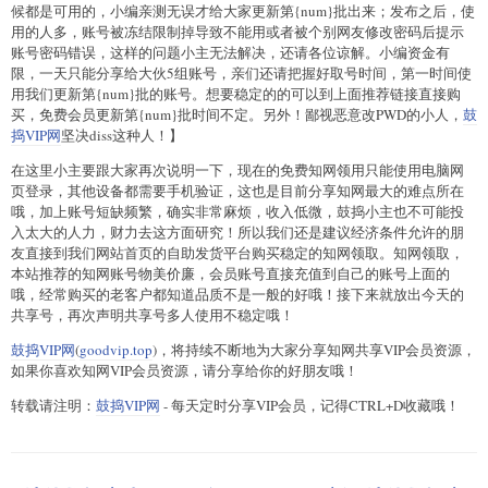
候都是可用的，小编亲测无误才给大家更新第{num}批出来；发布之后，使
用的人多，账号被冻结限制掉导致不能用或者被个别网友修改密码后提示
账号密码错误，这样的问题小主无法解决，还请各位谅解。小编资金有
限，一天只能分享给大伙5组账号，亲们还请把握好取号时间，第一时间使
用我们更新第{num}批的账号。想要稳定的的可以到上面推荐链接直接购
买，免费会员更新第{num}批时间不定。另外！鄙视恶意改PWD的小人，
鼓
捣VIP网
坚决diss这种人！】
在这里小主要跟大家再次说明一下，现在的免费知网领用只能使用电脑网
页登录，其他设备都需要手机验证，这也是目前分享知网最大的难点所在
哦，加上账号短缺频繁，确实非常麻烦，收入低微，鼓捣小主也不可能投
入太大的人力，财力去这方面研究！所以我们还是建议经济条件允许的朋
友直接到我们网站首页的自助发货平台购买稳定的知网领取。知网领取，
本站推荐的知网账号物美价廉，会员账号直接充值到自己的账号上面的
哦，经常购买的老客户都知道品质不是一般的好哦！接下来就放出今天的
共享号，再次声明共享号多人使用不稳定哦！
鼓捣VIP网
(
goodvip.top
)，将持续不断地为大家分享知网共享VIP会员资源，
如果你喜欢知网VIP会员资源，请分享给你的好朋友哦！
转载请注明：
鼓捣VIP网
- 每天定时分享VIP会员，记得CTRL+D收藏哦！