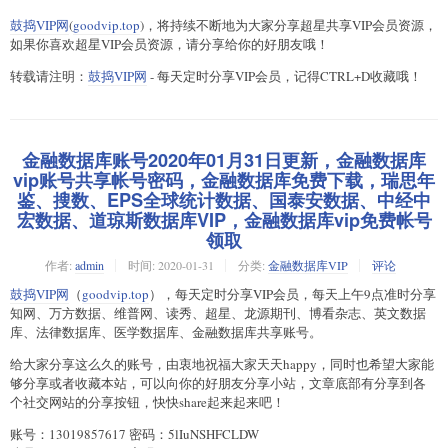
鼓捣VIP网
(
goodvip.top
)，将持续不断地为大家分享超星共享VIP会员资源，
如果你喜欢超星VIP会员资源，请分享给你的好朋友哦！
转载请注明：
鼓捣VIP网
- 每天定时分享VIP会员，记得CTRL+D收藏哦！
金融数据库账号2020年01月31日更新，金融数据库
vip账号共享帐号密码，金融数据库免费下载，瑞思年
鉴、搜数、EPS全球统计数据、国泰安数据、中经中
宏数据、道琼斯数据库VIP，金融数据库vip免费帐号
领取
作者:
admin
时间:
2020-01-31
分类:
金融数据库VIP
评论
鼓捣VIP网
（
goodvip.top
），每天定时分享VIP会员，每天上午9点准时分享
知网、万方数据、维普网、读秀、超星、龙源期刊、博看杂志、英文数据
库、法律数据库、医学数据库、金融数据库共享账号。
给大家分享这么久的账号，由衷地祝福大家天天happy，同时也希望大家能
够分享或者收藏本站，可以向你的好朋友分享小站，文章底部有分享到各
个社交网站的分享按钮，快快share起来起来吧！
账号：13019857617 密码：5lIuNSHFCLDW