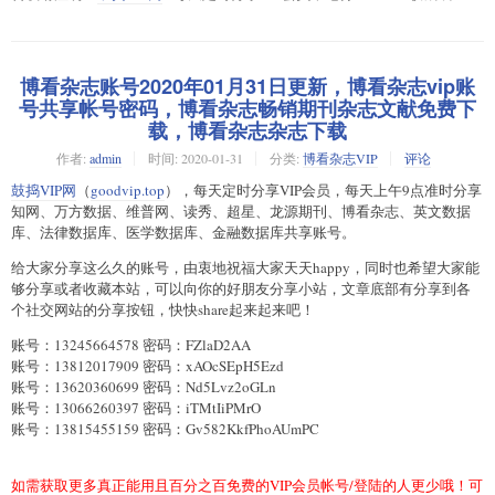
博看杂志账号2020年01月31日更新，博看杂志vip账
号共享帐号密码，博看杂志畅销期刊杂志文献免费下
载，博看杂志杂志下载
作者:
admin
时间:
2020-01-31
分类:
博看杂志VIP
评论
鼓捣VIP网
（
goodvip.top
），每天定时分享VIP会员，每天上午9点准时分享
知网、万方数据、维普网、读秀、超星、龙源期刊、博看杂志、英文数据
库、法律数据库、医学数据库、金融数据库共享账号。
给大家分享这么久的账号，由衷地祝福大家天天happy，同时也希望大家能
够分享或者收藏本站，可以向你的好朋友分享小站，文章底部有分享到各
个社交网站的分享按钮，快快share起来起来吧！
账号：13245664578 密码：FZlaD2AA
账号：13812017909 密码：xAOcSEpH5Ezd
账号：13620360699 密码：Nd5Lvz2oGLn
账号：13066260397 密码：iTMtIiPMrO
账号：13815455159 密码：Gv582KkfPhoAUmPC
如需获取更多真正能用且百分之百免费的VIP会员帐号/登陆的人更少哦！可