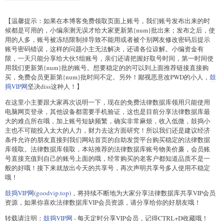
【温馨提示：如果在本博客免费领取页面上账号，我们账号发布出来的时
候都是可用的，小编亲测无误才给大家更新第{num}批出来；发布之后，使
用的人多，账号被冻结限制掉导致不能用或者被个别网友修改密码后提示
账号密码错误，这样的问题小主无法解决，还请各位谅解。小编资金有
限，一天只能分享给大伙5组账号，亲们还请把握好取号时间，第一时间使
用我们更新第{num}批的账号。想要稳定的的可以到上面推荐链接直接购
买，免费会员更新第{num}批时间不定。另外！鄙视恶意改PWD的小人，
鼓
捣VIP网
坚决diss这种人！】
在这里小主要跟大家再次说明一下，现在的免费法律数据库领用只能使用
电脑网页登录，其他设备都需要手机验证，这也是目前分享法律数据库最
大的难点所在哦，加上账号短缺频繁，确实非常麻烦，收入低微，鼓捣小
主也不可能投入太大的人力，财力去这方面研究！所以我们还是建议经济
条件允许的朋友直接到我们网站首页的自助发货平台购买稳定的法律数据
库领取。法律数据库领取，本站推荐的法律数据库账号物美价廉，会员账
号直接充值到自己的账号上面的哦，经常购买的老客户都知道品质不是一
般的好哦！接下来就放出今天的共享号，再次声明共享号多人使用不稳定
哦！
鼓捣VIP网
(
goodvip.top
)，将持续不断地为大家分享法律数据库共享VIP会员
资源，如果你喜欢法律数据库VIP会员资源，请分享给你的好朋友哦！
转载请注明：
鼓捣VIP网
- 每天定时分享VIP会员，记得CTRL+D收藏哦！