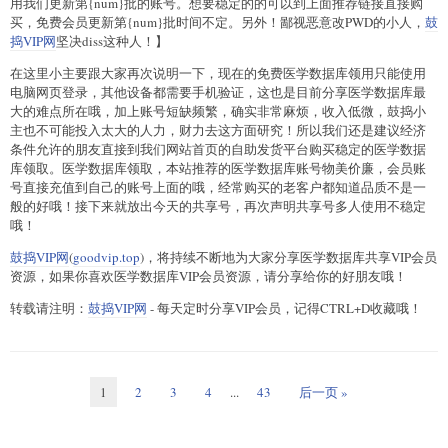
用我们更新第{num}批的账号。想要稳定的的可以到上面推荐链接直接购
买，免费会员更新第{num}批时间不定。另外！鄙视恶意改PWD的小人，
鼓
捣VIP网
坚决diss这种人！】
在这里小主要跟大家再次说明一下，现在的免费医学数据库领用只能使用
电脑网页登录，其他设备都需要手机验证，这也是目前分享医学数据库最
大的难点所在哦，加上账号短缺频繁，确实非常麻烦，收入低微，鼓捣小
主也不可能投入太大的人力，财力去这方面研究！所以我们还是建议经济
条件允许的朋友直接到我们网站首页的自助发货平台购买稳定的医学数据
库领取。医学数据库领取，本站推荐的医学数据库账号物美价廉，会员账
号直接充值到自己的账号上面的哦，经常购买的老客户都知道品质不是一
般的好哦！接下来就放出今天的共享号，再次声明共享号多人使用不稳定
哦！
鼓捣VIP网
(
goodvip.top
)，将持续不断地为大家分享医学数据库共享VIP会员
资源，如果你喜欢医学数据库VIP会员资源，请分享给你的好朋友哦！
转载请注明：
鼓捣VIP网
- 每天定时分享VIP会员，记得CTRL+D收藏哦！
1
2
3
4
...
43
后一页 »