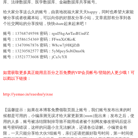
库、法律数据库、医学数据库、金融数据库共享账号。
给大家分享这么久的账号，由衷地祝福大家天天happy，同时也希望大家能
够分享或者收藏本站，可以向你的好朋友分享小站，文章底部有分享到各
个社交网站的分享按钮，快快share起来起来吧！
账号：13768749598 密码：rgnI5hgArrTasBUmFZ
账号：13586154369 密码：FFwnXiOKoK
账号：13470967876 密码：W8cw7j9HQZtB
账号：13230582577 密码：5yMpeySsJ6Dms0k
账号：13521773608 密码：jCa3cYJl
如需获取更多真正能用且百分之百免费的VIP会员帐号/登陆的人更少哦！可
以戳以下链接：
http://yemao.in/xueshu/yixue
【温馨提示：如果在本博客免费领取页面上账号，我们账号发布出来的时
候都是可用的，小编亲测无误才给大家更新第{num}批出来；发布之后，使
用的人多，账号被冻结限制掉导致不能用或者被个别网友修改密码后提示
账号密码错误，这样的问题小主无法解决，还请各位谅解。小编资金有
限，一天只能分享给大伙5组账号，亲们还请把握好取号时间，第一时间使