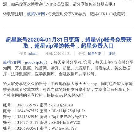
源，如果你喜欢博看杂志VIP会员资源，请分享给你的好朋友哦！
转载请注明：
鼓捣VIP网
- 每天定时分享VIP会员，记得CTRL+D收藏哦！
超星账号2020年01月31日更新，超星vip账号免费获
取，超星vip漫游帐号，超星免费入口
作者:
admin
时间:
2020-01-31
分类:
超星VIP
评论
鼓捣VIP网
（
goodvip.top
），每天定时分享VIP会员，每天上午9点准时分享
知网、万方数据、维普网、读秀、超星、龙源期刊、博看杂志、英文数据
库、法律数据库、医学数据库、金融数据库共享账号。
给大家分享这么久的账号，由衷地祝福大家天天happy，同时也希望大家能
够分享或者收藏本站，可以向你的好朋友分享小站，文章底部有分享到各
个社交网站的分享按钮，快快share起来起来吧！
账号：13860335797 密码：qzKHjZ4ukd
账号：13644967527 密码：DEqLHjlj75qHqL2b
账号：13841385950 密码：Bq1lfBFVS0yVgSI19
账号：13167743117 密码：z5OH4imhWV28
账号：13206933561 密码：Wa4lewlsbriY8