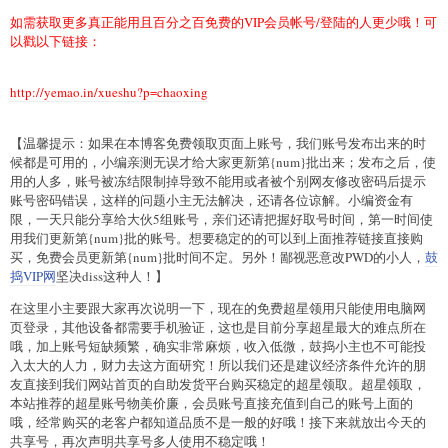
如需获取更多真正能用且百分之百免费的VIP会员帐号/登陆的人更少哦！可
以戳以下链接：
http://yemao.in/xueshu?p=chaoxing
【温馨提示：如果在本博客免费领取页面上账号，我们账号发布出来的时
候都是可用的，小编亲测无误才给大家更新第{num}批出来；发布之后，使
用的人多，账号被冻结限制掉导致不能用或者被个别网友修改密码后提示
账号密码错误，这样的问题小主无法解决，还请各位谅解。小编资金有
限，一天只能分享给大伙5组账号，亲们还请把握好取号时间，第一时间使
用我们更新第{num}批的账号。想要稳定的的可以到上面推荐链接直接购
买，免费会员更新第{num}批时间不定。另外！鄙视恶意改PWD的小人，
鼓
捣VIP网
坚决diss这种人！】
在这里小主要跟大家再次说明一下，现在的免费超星领用只能使用电脑网
页登录，其他设备都需要手机验证，这也是目前分享超星最大的难点所在
哦，加上账号短缺频繁，确实非常麻烦，收入低微，鼓捣小主也不可能投
入太大的人力，财力去这方面研究！所以我们还是建议经济条件允许的朋
友直接到我们网站首页的自助发货平台购买稳定的超星领取。超星领取，
本站推荐的超星账号物美价廉，会员账号直接充值到自己的账号上面的
哦，经常购买的老客户都知道品质不是一般的好哦！接下来就放出今天的
共享号，再次声明共享号多人使用不稳定哦！