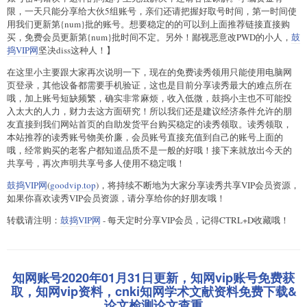
限，一天只能分享给大伙5组账号，亲们还请把握好取号时间，第一时间使
用我们更新第{num}批的账号。想要稳定的的可以到上面推荐链接直接购
买，免费会员更新第{num}批时间不定。另外！鄙视恶意改PWD的小人，
鼓
捣VIP网
坚决diss这种人！】
在这里小主要跟大家再次说明一下，现在的免费读秀领用只能使用电脑网
页登录，其他设备都需要手机验证，这也是目前分享读秀最大的难点所在
哦，加上账号短缺频繁，确实非常麻烦，收入低微，鼓捣小主也不可能投
入太大的人力，财力去这方面研究！所以我们还是建议经济条件允许的朋
友直接到我们网站首页的自助发货平台购买稳定的读秀领取。读秀领取，
本站推荐的读秀账号物美价廉，会员账号直接充值到自己的账号上面的
哦，经常购买的老客户都知道品质不是一般的好哦！接下来就放出今天的
共享号，再次声明共享号多人使用不稳定哦！
鼓捣VIP网
(
goodvip.top
)，将持续不断地为大家分享读秀共享VIP会员资源，
如果你喜欢读秀VIP会员资源，请分享给你的好朋友哦！
转载请注明：
鼓捣VIP网
- 每天定时分享VIP会员，记得CTRL+D收藏哦！
知网账号2020年01月31日更新，知网vip账号免费获
取，知网vip资料，cnki知网学术文献资料免费下载&
论文检测论文查重