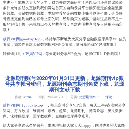
主也不可能投入太大的人力，财力去这方面研究！所以我们还是建议经济
条件允许的朋友直接到我们网站首页的自助发货平台购买稳定的金融数据
库领取。金融数据库领取，本站推荐的金融数据库账号物美价廉，会员账
号直接充值到自己的账号上面的哦，经常购买的老客户都知道品质不是一
般的好哦！接下来就放出今天的共享号，再次声明共享号多人使用不稳定
哦！
鼓捣VIP网
(
goodvip.top
)，将持续不断地为大家分享金融数据库共享VIP会员
资源，如果你喜欢金融数据库VIP会员资源，请分享给你的好朋友哦！
转载请注明：
鼓捣VIP网
- 每天定时分享VIP会员，记得CTRL+D收藏哦！
龙源期刊账号2020年01月31日更新，龙源期刊vip账
号共享帐号密码，龙源期刊杂志期刊免费下载，龙源
期刊文献下载
作者:
admin
时间:
2020-01-31
分类:
龙源期刊VIP
评论
鼓捣VIP网
（
goodvip.top
），每天定时分享VIP会员，每天上午9点准时分享
知网、万方数据、维普网、读秀、超星、龙源期刊、博看杂志、英文数据
库、法律数据库、医学数据库、金融数据库共享账号。
给大家分享这么久的账号，由衷地祝福大家天天happy，同时也希望大家能