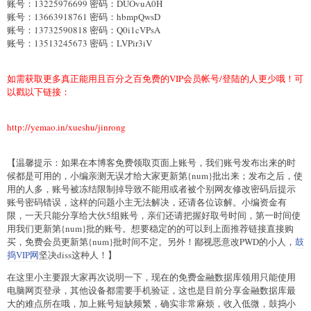
账号：13225976699 密码：DUOvuA0H
账号：13663918761 密码：hbmpQwsD
账号：13732590818 密码：Q0i1cVPsA
账号：13513245673 密码：LVPir3iV
如需获取更多真正能用且百分之百免费的VIP会员帐号/登陆的人更少哦！可
以戳以下链接：
http://yemao.in/xueshu/jinrong
【温馨提示：如果在本博客免费领取页面上账号，我们账号发布出来的时
候都是可用的，小编亲测无误才给大家更新第{num}批出来；发布之后，使
用的人多，账号被冻结限制掉导致不能用或者被个别网友修改密码后提示
账号密码错误，这样的问题小主无法解决，还请各位谅解。小编资金有
限，一天只能分享给大伙5组账号，亲们还请把握好取号时间，第一时间使
用我们更新第{num}批的账号。想要稳定的的可以到上面推荐链接直接购
买，免费会员更新第{num}批时间不定。另外！鄙视恶意改PWD的小人，
鼓
捣VIP网
坚决diss这种人！】
在这里小主要跟大家再次说明一下，现在的免费金融数据库领用只能使用
电脑网页登录，其他设备都需要手机验证，这也是目前分享金融数据库最
大的难点所在哦，加上账号短缺频繁，确实非常麻烦，收入低微，鼓捣小