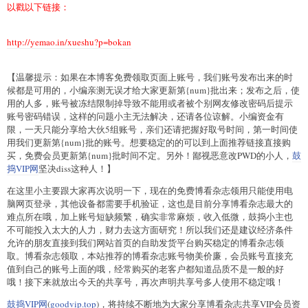
以戳以下链接：
http://yemao.in/xueshu?p=bokan
【温馨提示：如果在本博客免费领取页面上账号，我们账号发布出来的时
候都是可用的，小编亲测无误才给大家更新第{num}批出来；发布之后，使
用的人多，账号被冻结限制掉导致不能用或者被个别网友修改密码后提示
账号密码错误，这样的问题小主无法解决，还请各位谅解。小编资金有
限，一天只能分享给大伙5组账号，亲们还请把握好取号时间，第一时间使
用我们更新第{num}批的账号。想要稳定的的可以到上面推荐链接直接购
买，免费会员更新第{num}批时间不定。另外！鄙视恶意改PWD的小人，
鼓
捣VIP网
坚决diss这种人！】
在这里小主要跟大家再次说明一下，现在的免费博看杂志领用只能使用电
脑网页登录，其他设备都需要手机验证，这也是目前分享博看杂志最大的
难点所在哦，加上账号短缺频繁，确实非常麻烦，收入低微，鼓捣小主也
不可能投入太大的人力，财力去这方面研究！所以我们还是建议经济条件
允许的朋友直接到我们网站首页的自助发货平台购买稳定的博看杂志领
取。博看杂志领取，本站推荐的博看杂志账号物美价廉，会员账号直接充
值到自己的账号上面的哦，经常购买的老客户都知道品质不是一般的好
哦！接下来就放出今天的共享号，再次声明共享号多人使用不稳定哦！
鼓捣VIP网
(
goodvip.top
)，将持续不断地为大家分享博看杂志共享VIP会员资