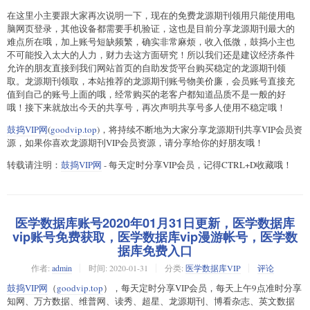
在这里小主要跟大家再次说明一下，现在的免费龙源期刊领用只能使用电
脑网页登录，其他设备都需要手机验证，这也是目前分享龙源期刊最大的
难点所在哦，加上账号短缺频繁，确实非常麻烦，收入低微，鼓捣小主也
不可能投入太大的人力，财力去这方面研究！所以我们还是建议经济条件
允许的朋友直接到我们网站首页的自助发货平台购买稳定的龙源期刊领
取。龙源期刊领取，本站推荐的龙源期刊账号物美价廉，会员账号直接充
值到自己的账号上面的哦，经常购买的老客户都知道品质不是一般的好
哦！接下来就放出今天的共享号，再次声明共享号多人使用不稳定哦！
鼓捣VIP网
(
goodvip.top
)，将持续不断地为大家分享龙源期刊共享VIP会员资
源，如果你喜欢龙源期刊VIP会员资源，请分享给你的好朋友哦！
转载请注明：
鼓捣VIP网
- 每天定时分享VIP会员，记得CTRL+D收藏哦！
医学数据库账号2020年01月31日更新，医学数据库
vip账号免费获取，医学数据库vip漫游帐号，医学数
据库免费入口
作者:
admin
时间:
2020-01-31
分类:
医学数据库VIP
评论
鼓捣VIP网
（
goodvip.top
），每天定时分享VIP会员，每天上午9点准时分享
知网、万方数据、维普网、读秀、超星、龙源期刊、博看杂志、英文数据