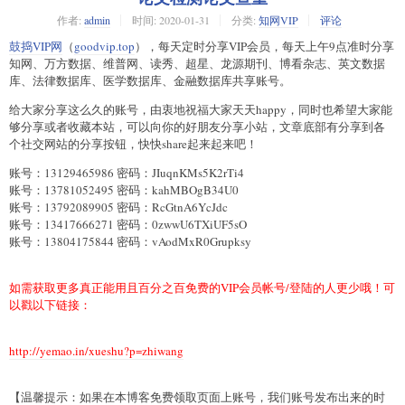
作者:
admin
时间:
2020-01-31
分类:
知网VIP
评论
鼓捣VIP网
（
goodvip.top
），每天定时分享VIP会员，每天上午9点准时分享
知网、万方数据、维普网、读秀、超星、龙源期刊、博看杂志、英文数据
库、法律数据库、医学数据库、金融数据库共享账号。
给大家分享这么久的账号，由衷地祝福大家天天happy，同时也希望大家能
够分享或者收藏本站，可以向你的好朋友分享小站，文章底部有分享到各
个社交网站的分享按钮，快快share起来起来吧！
账号：13129465986 密码：JIuqnKMs5K2rTi4
账号：13781052495 密码：kahMBOgB34U0
账号：13792089905 密码：RcGtnA6YcJdc
账号：13417666271 密码：0zwwU6TXiUF5sO
账号：13804175844 密码：vAodMxR0Grupksy
如需获取更多真正能用且百分之百免费的VIP会员帐号/登陆的人更少哦！可
以戳以下链接：
http://yemao.in/xueshu?p=zhiwang
【温馨提示：如果在本博客免费领取页面上账号，我们账号发布出来的时