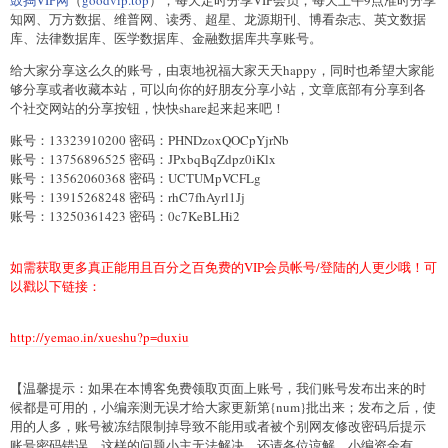
知网、万方数据、维普网、读秀、超星、龙源期刊、博看杂志、英文数据
库、法律数据库、医学数据库、金融数据库共享账号。
给大家分享这么久的账号，由衷地祝福大家天天happy，同时也希望大家能
够分享或者收藏本站，可以向你的好朋友分享小站，文章底部有分享到各
个社交网站的分享按钮，快快share起来起来吧！
账号：13323910200 密码：PHNDzoxQOCpYjrNb
账号：13756896525 密码：JPxbqBqZdpz0iKlx
账号：13562060368 密码：UCTUMpVCFLg
账号：13915268248 密码：rhC7fhAyrl1Jj
账号：13250361423 密码：0c7KeBLHi2
如需获取更多真正能用且百分之百免费的VIP会员帐号/登陆的人更少哦！可
以戳以下链接：
http://yemao.in/xueshu?p=duxiu
【温馨提示：如果在本博客免费领取页面上账号，我们账号发布出来的时
候都是可用的，小编亲测无误才给大家更新第{num}批出来；发布之后，使
用的人多，账号被冻结限制掉导致不能用或者被个别网友修改密码后提示
账号密码错误，这样的问题小主无法解决，还请各位谅解。小编资金有