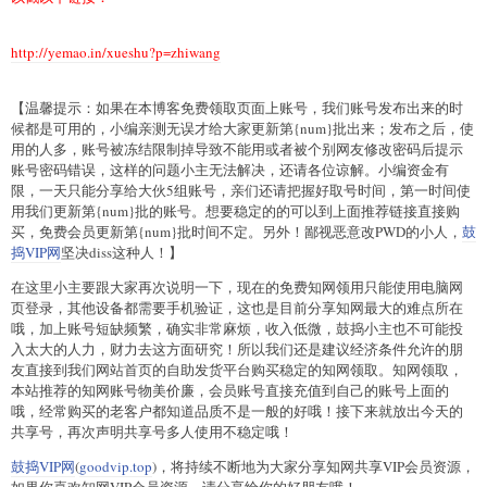
http://yemao.in/xueshu?p=zhiwang
【温馨提示：如果在本博客免费领取页面上账号，我们账号发布出来的时
候都是可用的，小编亲测无误才给大家更新第{num}批出来；发布之后，使
用的人多，账号被冻结限制掉导致不能用或者被个别网友修改密码后提示
账号密码错误，这样的问题小主无法解决，还请各位谅解。小编资金有
限，一天只能分享给大伙5组账号，亲们还请把握好取号时间，第一时间使
用我们更新第{num}批的账号。想要稳定的的可以到上面推荐链接直接购
买，免费会员更新第{num}批时间不定。另外！鄙视恶意改PWD的小人，
鼓
捣VIP网
坚决diss这种人！】
在这里小主要跟大家再次说明一下，现在的免费知网领用只能使用电脑网
页登录，其他设备都需要手机验证，这也是目前分享知网最大的难点所在
哦，加上账号短缺频繁，确实非常麻烦，收入低微，鼓捣小主也不可能投
入太大的人力，财力去这方面研究！所以我们还是建议经济条件允许的朋
友直接到我们网站首页的自助发货平台购买稳定的知网领取。知网领取，
本站推荐的知网账号物美价廉，会员账号直接充值到自己的账号上面的
哦，经常购买的老客户都知道品质不是一般的好哦！接下来就放出今天的
共享号，再次声明共享号多人使用不稳定哦！
鼓捣VIP网
(
goodvip.top
)，将持续不断地为大家分享知网共享VIP会员资源，
如果你喜欢知网VIP会员资源，请分享给你的好朋友哦！