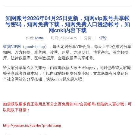
知网账号2026年04月25日更新，知网vip账号共享帐
号密码，知网免费下载，知网免费入口漫游帐号，知
网cnki内容下载
作者:
admin
时间:
2026-04-25
分类:
评论
鼓捣VIP网
（
goodvip.top
），每天定时分享VIP会员，每天上午9点准时分享
知网、万方数据、维普网、读秀、超星、龙源期刊、博看杂志、英文数据
库、法律数据库、医学数据库、金融数据库共享账号。
给大家分享这么久的账号，由衷地祝福大家天天happy，同时也希望大家能
够分享或者收藏本站，可以向你的好朋友分享小站，文章底部有分享到各
个社交网站的分享按钮，快快share起来起来吧！
如需获取更多真正能用且百分之百免费的VIP会员帐号/登陆的人更少哦！可
以戳以下链接：
http://yemao.in/xueshu?p=zhiwang