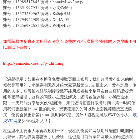
账号：13989517842 密码：bnm4wLwv2mxjy
账号：13651997951 密码：vglQZeI6uj
账号：13373239962 密码：Ks0cjrH5J
账号：13794922909 密码：XtuJAo03
账号：13256982651 密码：WHjzHJvv
如需获取更多真正能用且百分之百免费的VIP会员帐号/登陆的人更少哦！可
以戳以下链接：
http://yemao.in/xueshu?p=zhiwang
【温馨提示：如果在本博客免费领取页面上账号，我们账号发布出来的时
候都是可用的，小编亲测无误才给大家更新第{num}批出来；发布之后，使
用的人多，账号被冻结限制掉导致不能用或者被个别网友修改密码后提示
账号密码错误，这样的问题小主无法解决，还请各位谅解。小编资金有
限，一天只能分享给大伙5组账号，亲们还请把握好取号时间，第一时间使
用我们更新第{num}批的账号。想要稳定的的可以到上面推荐链接直接购
买，免费会员更新第{num}批时间不定。另外！鄙视恶意改PWD的小人，
鼓
捣VIP网
坚决diss这种人！】
在这里小主要跟大家再次说明一下，现在的免费知网领用只能使用电脑网
页登录，其他设备都需要手机验证，这也是目前分享知网最大的难点所在