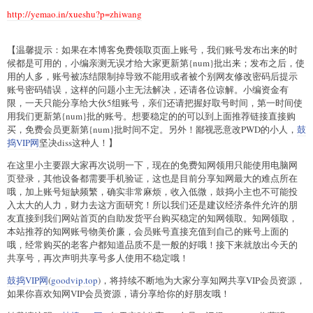
http://yemao.in/xueshu?p=zhiwang
【温馨提示：如果在本博客免费领取页面上账号，我们账号发布出来的时
候都是可用的，小编亲测无误才给大家更新第{num}批出来；发布之后，使
用的人多，账号被冻结限制掉导致不能用或者被个别网友修改密码后提示
账号密码错误，这样的问题小主无法解决，还请各位谅解。小编资金有
限，一天只能分享给大伙5组账号，亲们还请把握好取号时间，第一时间使
用我们更新第{num}批的账号。想要稳定的的可以到上面推荐链接直接购
买，免费会员更新第{num}批时间不定。另外！鄙视恶意改PWD的小人，
鼓
捣VIP网
坚决diss这种人！】
在这里小主要跟大家再次说明一下，现在的免费知网领用只能使用电脑网
页登录，其他设备都需要手机验证，这也是目前分享知网最大的难点所在
哦，加上账号短缺频繁，确实非常麻烦，收入低微，鼓捣小主也不可能投
入太大的人力，财力去这方面研究！所以我们还是建议经济条件允许的朋
友直接到我们网站首页的自助发货平台购买稳定的知网领取。知网领取，
本站推荐的知网账号物美价廉，会员账号直接充值到自己的账号上面的
哦，经常购买的老客户都知道品质不是一般的好哦！接下来就放出今天的
共享号，再次声明共享号多人使用不稳定哦！
鼓捣VIP网
(
goodvip.top
)，将持续不断地为大家分享知网共享VIP会员资源，
如果你喜欢知网VIP会员资源，请分享给你的好朋友哦！