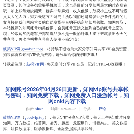
页登录，其他设备都需要手机验证，这也是目前分享知网最大的难点所在
哦，加上账号短缺频繁，确实非常麻烦，收入低微，鼓捣小主也不可能投
入太大的人力，财力去这方面研究！所以我们还是建议经济条件允许的朋
友直接到我们网站首页的自助发货平台购买稳定的知网领取。知网领取，
本站推荐的知网账号物美价廉，会员账号直接充值到自己的账号上面的
哦，经常购买的老客户都知道品质不是一般的好哦！接下来就放出今天的
共享号，再次声明共享号多人使用不稳定哦！
鼓捣VIP网
(
goodvip.top
)，将持续不断地为大家分享知网共享VIP会员资源，
如果你喜欢知网VIP会员资源，请分享给你的好朋友哦！
转载请注明：
鼓捣VIP网
- 每天定时分享VIP会员，记得CTRL+D收藏哦！
知网账号2026年04月26日更新，知网vip账号共享帐
号密码，知网免费下载，知网免费入口漫游帐号，知
网cnki内容下载
作者:
admin
时间:
2026-04-26
分类:
评论
鼓捣VIP网
（
goodvip.top
），每天定时分享VIP会员，每天上午9点准时分享
知网、万方数据、维普网、读秀、超星、龙源期刊、博看杂志、英文数据
库、法律数据库、医学数据库、金融数据库共享账号。