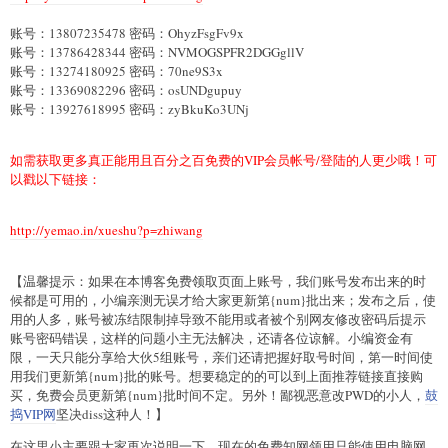
账号：13807235478 密码：OhyzFsgFv9x
账号：13786428344 密码：NVMOGSPFR2DGGgllV
账号：13274180925 密码：70ne9S3x
账号：13369082296 密码：osUNDgupuy
账号：13927618995 密码：zyBkuKo3UNj
如需获取更多真正能用且百分之百免费的VIP会员帐号/登陆的人更少哦！可
以戳以下链接：
http://yemao.in/xueshu?p=zhiwang
【温馨提示：如果在本博客免费领取页面上账号，我们账号发布出来的时
候都是可用的，小编亲测无误才给大家更新第{num}批出来；发布之后，使
用的人多，账号被冻结限制掉导致不能用或者被个别网友修改密码后提示
账号密码错误，这样的问题小主无法解决，还请各位谅解。小编资金有
限，一天只能分享给大伙5组账号，亲们还请把握好取号时间，第一时间使
用我们更新第{num}批的账号。想要稳定的的可以到上面推荐链接直接购
买，免费会员更新第{num}批时间不定。另外！鄙视恶意改PWD的小人，
鼓
捣VIP网
坚决diss这种人！】
在这里小主要跟大家再次说明一下，现在的免费知网领用只能使用电脑网