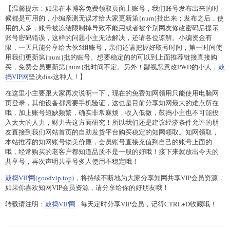
【温馨提示：如果在本博客免费领取页面上账号，我们账号发布出来的时
候都是可用的，小编亲测无误才给大家更新第{num}批出来；发布之后，使
用的人多，账号被冻结限制掉导致不能用或者被个别网友修改密码后提示
账号密码错误，这样的问题小主无法解决，还请各位谅解。小编资金有
限，一天只能分享给大伙5组账号，亲们还请把握好取号时间，第一时间使
用我们更新第{num}批的账号。想要稳定的的可以到上面推荐链接直接购
买，免费会员更新第{num}批时间不定。另外！鄙视恶意改PWD的小人，
鼓
捣VIP网
坚决diss这种人！】
在这里小主要跟大家再次说明一下，现在的免费知网领用只能使用电脑网
页登录，其他设备都需要手机验证，这也是目前分享知网最大的难点所在
哦，加上账号短缺频繁，确实非常麻烦，收入低微，鼓捣小主也不可能投
入太大的人力，财力去这方面研究！所以我们还是建议经济条件允许的朋
友直接到我们网站首页的自助发货平台购买稳定的知网领取。知网领取，
本站推荐的知网账号物美价廉，会员账号直接充值到自己的账号上面的
哦，经常购买的老客户都知道品质不是一般的好哦！接下来就放出今天的
共享号，再次声明共享号多人使用不稳定哦！
鼓捣VIP网
(
goodvip.top
)，将持续不断地为大家分享知网共享VIP会员资源，
如果你喜欢知网VIP会员资源，请分享给你的好朋友哦！
转载请注明：
鼓捣VIP网
- 每天定时分享VIP会员，记得CTRL+D收藏哦！