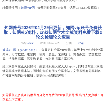
转载请注明：
鼓捣VIP网
- 每天定时分享VIP会员，记得CTRL+D收藏哦！
知网账号2026年04月29日更新，知网vip账号免费获
取，知网vip资料，cnki知网学术文献资料免费下载&
论文检测论文查重
作者:
admin
时间:
2026-04-29
分类:
评论
鼓捣VIP网
（
goodvip.top
），每天定时分享VIP会员，每天上午9点准时分享
知网、万方数据、维普网、读秀、超星、龙源期刊、博看杂志、英文数据
库、法律数据库、医学数据库、金融数据库共享账号。
给大家分享这么久的账号，由衷地祝福大家天天happy，同时也希望大家能
够分享或者收藏本站，可以向你的好朋友分享小站，文章底部有分享到各
个社交网站的分享按钮，快快share起来起来吧！
如需获取更多真正能用且百分之百免费的VIP会员帐号/登陆的人更少哦！可
以戳以下链接：