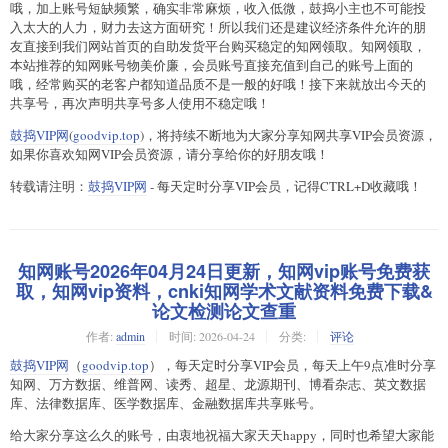
哦，加上账号短缺频繁，确实非常麻烦，收入低微，鼓捣小主也不可能投
入太大的人力，财力去这方面研究！所以我们还是建议经济条件允许的朋
友直接到我们网站首页的自助发货平台购买稳定的知网领取。知网领取，
本站推荐的知网账号物美价廉，会员账号直接充值到自己的账号上面的
哦，经常购买的老客户都知道品质不是一般的好哦！接下来就放出今天的
共享号，再次声明共享号多人使用不稳定哦！
鼓捣VIP网
(
goodvip.top
)，将持续不断地为大家分享知网共享VIP会员资源，
如果你喜欢知网VIP会员资源，请分享给你的好朋友哦！
转载请注明：
鼓捣VIP网
- 每天定时分享VIP会员，记得CTRL+D收藏哦！
知网账号2026年04月24日更新，知网vip账号免费获
取，知网vip资料，cnki知网学术文献资料免费下载&
论文检测论文查重
作者:
admin
时间:
2026-04-24
分类:
评论
鼓捣VIP网
（
goodvip.top
），每天定时分享VIP会员，每天上午9点准时分享
知网、万方数据、维普网、读秀、超星、龙源期刊、博看杂志、英文数据
库、法律数据库、医学数据库、金融数据库共享账号。
给大家分享这么久的账号，由衷地祝福大家天天happy，同时也希望大家能