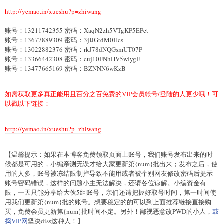
http://yemao.in/xueshu?p=zhiwang
账号：13211742355 密码：XaqN2zh5VTgKP5EPet
账号：13677889309 密码：3jIJGtdM0Hcs
账号：13022882376 密码：rkJ78dNQGsmUT07P
账号：13366442308 密码：cuj10FNhHV5wIygE
账号：13477665169 密码：BZNNN6wKzB
如需获取更多真正能用且百分之百免费的VIP会员帐号/登陆的人更少哦！可
以戳以下链接：
http://yemao.in/xueshu?p=zhiwang
【温馨提示：如果在本博客免费领取页面上账号，我们账号发布出来的时
候都是可用的，小编亲测无误才给大家更新第{num}批出来；发布之后，使
用的人多，账号被冻结限制掉导致不能用或者被个别网友修改密码后提示
账号密码错误，这样的问题小主无法解决，还请各位谅解。小编资金有
限，一天只能分享给大伙5组账号，亲们还请把握好取号时间，第一时间使
用我们更新第{num}批的账号。想要稳定的的可以到上面推荐链接直接购
买，免费会员更新第{num}批时间不定。另外！鄙视恶意改PWD的小人，
鼓
捣VIP网
坚决diss这种人！】