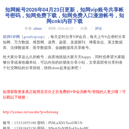
知网账号2026年04月23日更新，知网vip账号共享帐
号密码，知网免费下载，知网免费入口漫游帐号，知
网cnki内容下载
作者:
admin
时间:
2026-04-23
分类:
评论
鼓捣VIP网
（
goodvip.top
），每天定时分享VIP会员，每天上午9点准时分享
知网、万方数据、维普网、读秀、超星、龙源期刊、博看杂志、英文数据
库、法律数据库、医学数据库、金融数据库共享账号。
给大家分享这么久的账号，由衷地祝福大家天天happy，同时也希望大家能
够分享或者收藏本站，可以向你的好朋友分享小站，文章底部有分享到各
个社交网站的分享按钮，快快share起来起来吧！
如需获取更多真正能用且百分之百免费的VIP会员帐号/登陆的人更少哦！可
以戳以下链接：
http://yemao.in/xueshu?p=zhiwang
账号：13331055180 密码：PlNLnXN1TooGW1N
账号：13391845150 密码：NNqhYoNJBXs4VnAgHE