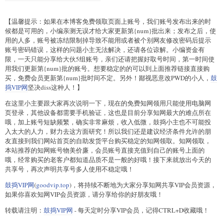
【温馨提示：如果在本博客免费领取页面上账号，我们账号发布出来的时
候都是可用的，小编亲测无误才给大家更新第{num}批出来；发布之后，使
用的人多，账号被冻结限制掉导致不能用或者被个别网友修改密码后提示
账号密码错误，这样的问题小主无法解决，还请各位谅解。小编资金有
限，一天只能分享给大伙5组账号，亲们还请把握好取号时间，第一时间使
用我们更新第{num}批的账号。想要稳定的的可以到上面推荐链接直接购
买，免费会员更新第{num}批时间不定。另外！鄙视恶意改PWD的小人，
鼓
捣VIP网
坚决diss这种人！】
在这里小主要跟大家再次说明一下，现在的免费知网领用只能使用电脑网
页登录，其他设备都需要手机验证，这也是目前分享知网最大的难点所在
哦，加上账号短缺频繁，确实非常麻烦，收入低微，鼓捣小主也不可能投
入太大的人力，财力去这方面研究！所以我们还是建议经济条件允许的朋
友直接到我们网站首页的自助发货平台购买稳定的知网领取。知网领取，
本站推荐的知网账号物美价廉，会员账号直接充值到自己的账号上面的
哦，经常购买的老客户都知道品质不是一般的好哦！接下来就放出今天的
共享号，再次声明共享号多人使用不稳定哦！
鼓捣VIP网
(
goodvip.top
)，将持续不断地为大家分享知网共享VIP会员资源，
如果你喜欢知网VIP会员资源，请分享给你的好朋友哦！
转载请注明：
鼓捣VIP网
- 每天定时分享VIP会员，记得CTRL+D收藏哦！