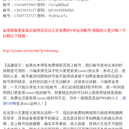
账号：13416953965 密码：i7u7qMDmZ
账号：13823635127 密码：Q51Jx95E8fZkI
账号：13045723727 密码：Yvj0Acxr7a
如需获取更多真正能用且百分之百免费的VIP会员帐号/登陆的人更少哦！可
以戳以下链接：
http://yemao.in/xueshu?p=zhiwang
【温馨提示：如果在本博客免费领取页面上账号，我们账号发布出来的时
候都是可用的，小编亲测无误才给大家更新第{num}批出来；发布之后，使
用的人多，账号被冻结限制掉导致不能用或者被个别网友修改密码后提示
账号密码错误，这样的问题小主无法解决，还请各位谅解。小编资金有
限，一天只能分享给大伙5组账号，亲们还请把握好取号时间，第一时间使
用我们更新第{num}批的账号。想要稳定的的可以到上面推荐链接直接购
买，免费会员更新第{num}批时间不定。另外！鄙视恶意改PWD的小人，
鼓
捣VIP网
坚决diss这种人！】
在这里小主要跟大家再次说明一下，现在的免费知网领用只能使用电脑网
页登录，其他设备都需要手机验证，这也是目前分享知网最大的难点所在
哦，加上账号短缺频繁，确实非常麻烦，收入低微，鼓捣小主也不可能投
入太大的人力，财力去这方面研究！所以我们还是建议经济条件允许的朋