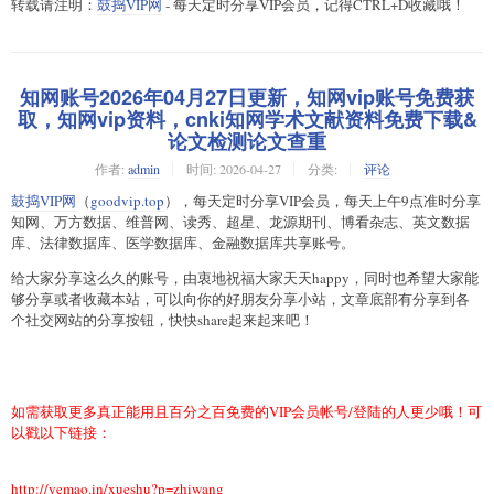
转载请注明：
鼓捣VIP网
- 每天定时分享VIP会员，记得CTRL+D收藏哦！
知网账号2026年04月27日更新，知网vip账号免费获
取，知网vip资料，cnki知网学术文献资料免费下载&
论文检测论文查重
作者:
admin
时间:
2026-04-27
分类:
评论
鼓捣VIP网
（
goodvip.top
），每天定时分享VIP会员，每天上午9点准时分享
知网、万方数据、维普网、读秀、超星、龙源期刊、博看杂志、英文数据
库、法律数据库、医学数据库、金融数据库共享账号。
给大家分享这么久的账号，由衷地祝福大家天天happy，同时也希望大家能
够分享或者收藏本站，可以向你的好朋友分享小站，文章底部有分享到各
个社交网站的分享按钮，快快share起来起来吧！
如需获取更多真正能用且百分之百免费的VIP会员帐号/登陆的人更少哦！可
以戳以下链接：
http://yemao.in/xueshu?p=zhiwang