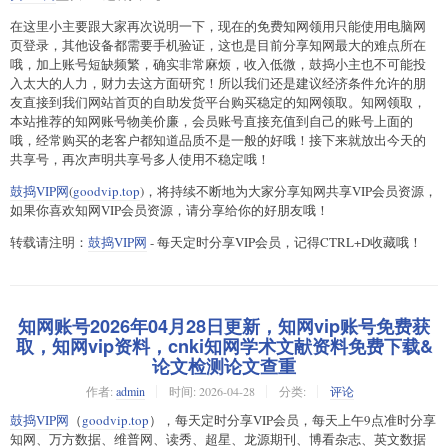
在这里小主要跟大家再次说明一下，现在的免费知网领用只能使用电脑网
页登录，其他设备都需要手机验证，这也是目前分享知网最大的难点所在
哦，加上账号短缺频繁，确实非常麻烦，收入低微，鼓捣小主也不可能投
入太大的人力，财力去这方面研究！所以我们还是建议经济条件允许的朋
友直接到我们网站首页的自助发货平台购买稳定的知网领取。知网领取，
本站推荐的知网账号物美价廉，会员账号直接充值到自己的账号上面的
哦，经常购买的老客户都知道品质不是一般的好哦！接下来就放出今天的
共享号，再次声明共享号多人使用不稳定哦！
鼓捣VIP网
(
goodvip.top
)，将持续不断地为大家分享知网共享VIP会员资源，
如果你喜欢知网VIP会员资源，请分享给你的好朋友哦！
转载请注明：
鼓捣VIP网
- 每天定时分享VIP会员，记得CTRL+D收藏哦！
知网账号2026年04月28日更新，知网vip账号免费获
取，知网vip资料，cnki知网学术文献资料免费下载&
论文检测论文查重
作者:
admin
时间:
2026-04-28
分类:
评论
鼓捣VIP网
（
goodvip.top
），每天定时分享VIP会员，每天上午9点准时分享
知网、万方数据、维普网、读秀、超星、龙源期刊、博看杂志、英文数据